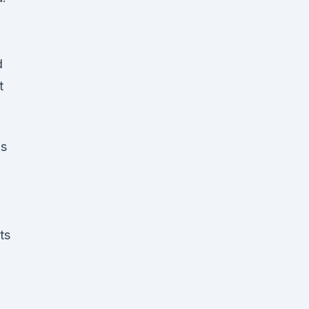
d
t
is
ts