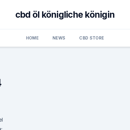
cbd öl königliche königin
HOME
NEWS
CBD STORE
4
el
a: