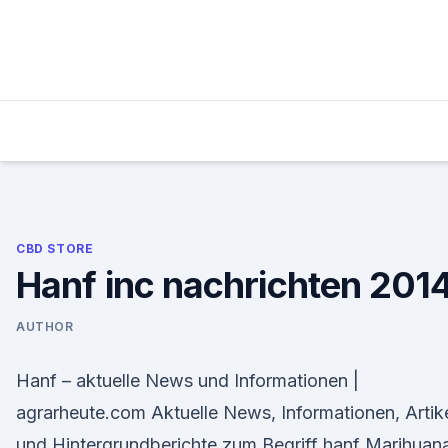
Skip
to
content
CBD STORE
Hanf inc nachrichten 201
AUTHOR
Hanf – aktuelle News und Informationen |
agrarheute.com Aktuelle News, Informationen, Artik
und Hintergrundberichte zum Begriff hanf Marihuan