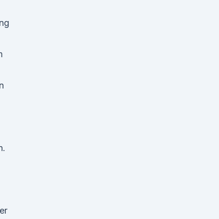
ung
m
n
n.
er