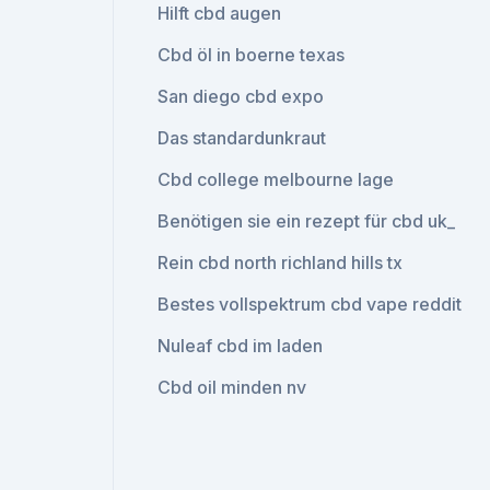
Hilft cbd augen
Cbd öl in boerne texas
San diego cbd expo
Das standardunkraut
Cbd college melbourne lage
Benötigen sie ein rezept für cbd uk_
Rein cbd north richland hills tx
Bestes vollspektrum cbd vape reddit
Nuleaf cbd im laden
Cbd oil minden nv