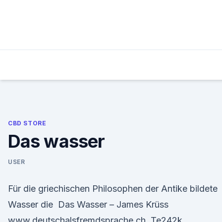
Skip
to
content
CBD STORE
Das wasser
USER
Für die griechischen Philosophen der Antike bildete
Wasser die Das Wasser – James Krüss
www.deutschalsfremdsprache.ch. Te242k.