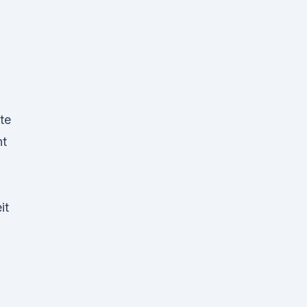
te
nt
it