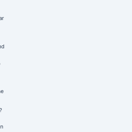
ar
nd
f
ne
?
on