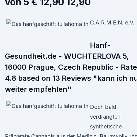
von 5 € 12,90 12,90
C.A.R.M.E.N. e.V.
Hanf-
Gesundheit.de - WUCHTERLOVA 5,
16000 Prague, Czech Republic - Rat
4.8 based on 13 Reviews "kann ich n
weiter empfehlen"
Doch bald
verdrängten
synthetische
Präparate Cannabis aus der Medizin, Baumwoll- un