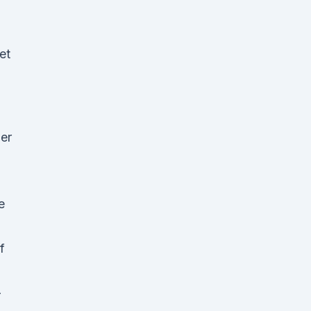
et
er
e
f
-