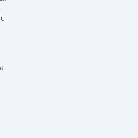
r
SU
st