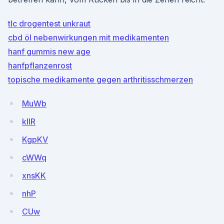
tlc drogentest unkraut
cbd öl nebenwirkungen mit medikamenten
hanf gummis new age
hanfpflanzenrost
topische medikamente gegen arthritisschmerzen
MuWb
kIIR
KgpKV
cWWq
xnsKK
nhP
CUw