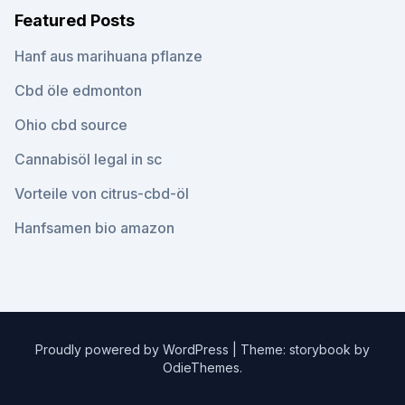
Featured Posts
Hanf aus marihuana pflanze
Cbd öle edmonton
Ohio cbd source
Cannabisöl legal in sc
Vorteile von citrus-cbd-öl
Hanfsamen bio amazon
Proudly powered by WordPress
|
Theme: storybook by
OdieThemes
.