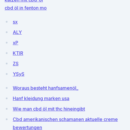
cbd öl in fenton mo
sx
ALY
xP
KTIR
ZS
YSyS
Woraus besteht hanfsamenöl_
Hanf kleidung marken usa
Wie man cbd öl mit thc hineingibt
Cbd amerikanischen schamanen aktuelle creme
bewertungen