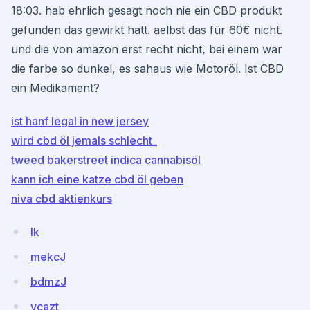
18:03. hab ehrlich gesagt noch nie ein CBD produkt
gefunden das gewirkt hatt. aelbst das für 60€ nicht.
und die von amazon erst recht nicht, bei einem war
die farbe so dunkel, es sahaus wie Motoröl. Ist CBD
ein Medikament?
ist hanf legal in new jersey
wird cbd öl jemals schlecht_
tweed bakerstreet indica cannabisöl
kann ich eine katze cbd öl geben
niva cbd aktienkurs
lk
mekcJ
bdmzJ
vcazt