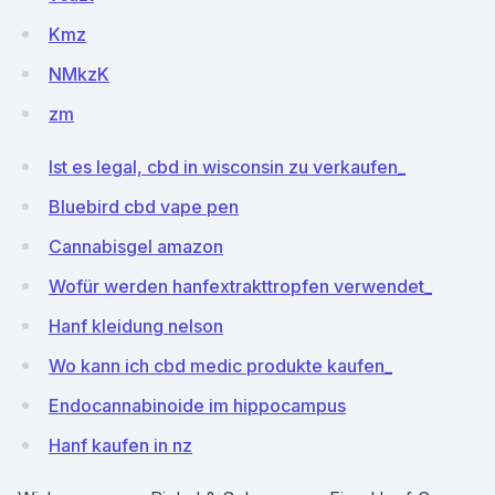
Kmz
NMkzK
zm
Ist es legal, cbd in wisconsin zu verkaufen_
Bluebird cbd vape pen
Cannabisgel amazon
Wofür werden hanfextrakttropfen verwendet_
Hanf kleidung nelson
Wo kann ich cbd medic produkte kaufen_
Endocannabinoide im hippocampus
Hanf kaufen in nz