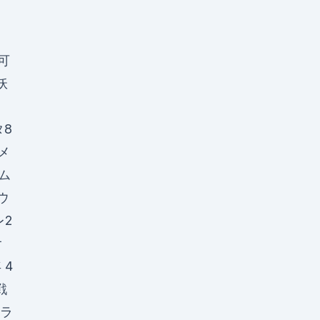
が可
妖
ス
タ8
4メ
 ム
ウ
レ2
オ
 4
戦
ラ