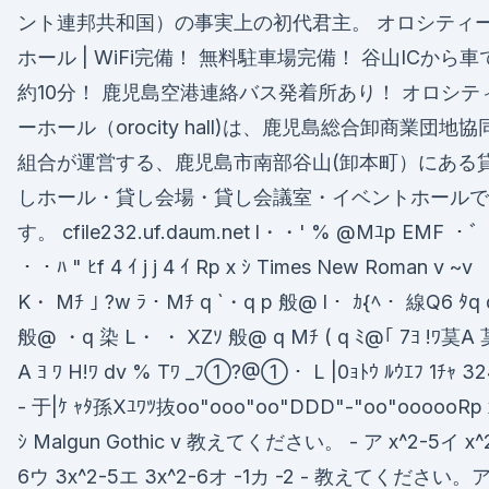
ント連邦共和国）の事実上の初代君主。 オロシティ
ホール | WiFi完備！ 無料駐車場完備！ 谷山ICから車
約10分！ 鹿児島空港連絡バス発着所あり！ オロシテ
ーホール（orocity hall)は、鹿児島総合卸商業団地協
組合が運営する、鹿児島市南部谷山(卸本町）にある
しホール・貸し会場・貸し会議室・イベントホールで
す。 cfile232.uf.daum.net l・・' % @Mﾕp EMF ・ﾞ
・・ﾊ " ﾋf 4 ｲ j j 4 ｲ Rp x ｼ Times New Roman v ~v
K・ Mﾁ ｣ ?w ﾗ・Mﾁ q `・q p 般@ l・ ｶ{ﾍ・ 線Q6 ﾀq 
般@ ・q 染 L・ ・ XZｿ 般@ q Mﾁ ( q ﾐ@｢ 7ﾖ !ﾜ茣A 
A ﾖ ﾜ H!ﾜ dv % Tﾜ _ﾌ①?@①・ L |0ｮﾄｳ ﾙｳｴﾌ 1ﾁｬ 32
- 于|ｹ ｬﾀ孫Xﾕﾜﾂ抜oo"ooo"oo"DDD"-"oo"oooooRp 
ｼ Malgun Gothic v 教えてください。 - ア x^2-5イ x^
6ウ 3x^2-5エ 3x^2-6オ -1カ -2 - 教えてください。