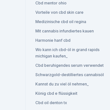
Cbd mentor ohio
Vorteile von cbd skin care
Medizinische cbd oil regina
Mit cannabis infundiertes kauen
Harmonie hanf cbd
Wo kann ich cbd-öl in grand rapids
michigan kaufen_
Cbd beruhigendes serum verwendet
Schwarzgold-destilliertes cannabisöl
Kannst du zu viel öl nehmen_
König cbd e flüssigkeit
Cbd oil denton tx