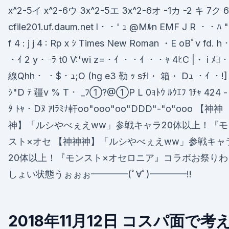
x^2-5イ x^2-6ウ 3x^2-5エ 3x^2-6オ -1カ -2 キ 7ク 6
cfile201.uf.daum.net l・・' ｭ @Mﾙn EMF J R ・・ﾊ "
f 4 : j j 4 : Rp x ｼ Times New Roman ・E oBﾟv fd. h
・ｲ 2 y・ｰﾗ t0 V:'wi z=・ｲ ・・ｲ ・・ｬ 4ﾋC |・ i ﾒﾖ・i
線Qhh・ ・$・ｭ;O (hg e3 勒 ｯ sﾁi・ 箱・ Dｭ ・ｲ ・!]
ｼ"D ﾃ 疆v % T・ _ﾌ①?@①P L 0ｮﾄｳ ﾙｳｴﾌ 1ﾁｬ 424 -
ﾀ ﾄｬ・Dﾇ ｱlﾗﾐﾅ軒oo"ooo"oo"DDD"-"o"ooo 【神神
神】「ルシやべぇえww」参戦キャラ20体以上！『モ
スト×オセ 【神神神】「ルシやべぇえww」参戦キャ
20体以上！『モンスト×オセロニア』コラボお祭りわ
しょい状態うぉぉぉ━━━━(ﾟ∀ﾟ)━━━━!!
2018年11月12日 コスパ面で考