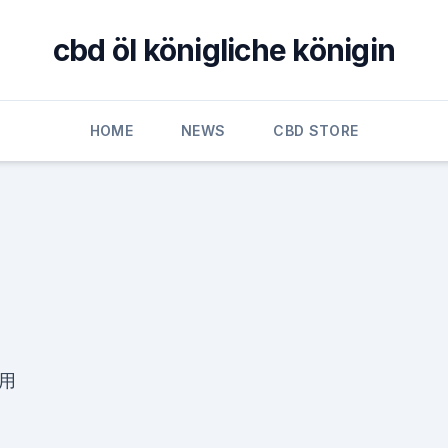
cbd öl königliche königin
HOME
NEWS
CBD STORE
止用