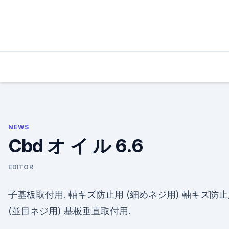
Skip
to
content
NEWS
Cbd オ イ ル 6.6
EDITOR
子基板取付用. 軸キズ防止用 (細めネジ用) 軸キズ防
(並目ネジ用) 基板垂直取付用.