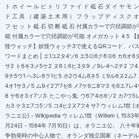
ト ホ イ ー ル ビ ト リ フ ァ イ ド 砥 石 ダ イ ヤ モ ン
ド 工 具 （ 建 築 土 木 用 ） フ ラ ッ プ デ ィ ス ク オ
フ セ ッ ト 砥 石 切 断 砥 石 付属カラーで穴径調節
能 付属カラーで穴径調節が可能 オメガカット 4 5 【
怪ウォッチ】妖怪ウォッチ3で使えるQRコード、パ
ワードまとめ | エ1ユ2タ4ソ6 エ5ロ6ク8ヨ6 カ6オ8
サ2 ト6キ3メ5ケ2 ヌ8ミ6ヒ3タ9 ノ9レ4ヘ2チ2 フ
9チ5ウ1 へ3レ8ラ1ヒ5 ホ2ウ4ム8ネ5 ミ9ル6ヌ2ム7
4オ1サ3ノ5 ム9イ2ア7セ8 メ7ケ9ニ8マ3 モ6エ7レ4
8 ヤ6オ3イ7ソ3: たこやっ鬼: ウ6ア4ホ6ソ2 カ7ウ5
カ3 ケ3エ7コ5ソ5 コ4ヒ2ヌ7フ4 サ7 ウィレム1世 (
ラニエ公) - Wikipedia ウィレム1世（Willem I, 1533年
月24日 - 1584年 7月10日）は、オラニエ公。 八十年
争勃発時の中心人物で、オランダ独立国家（ネーデル