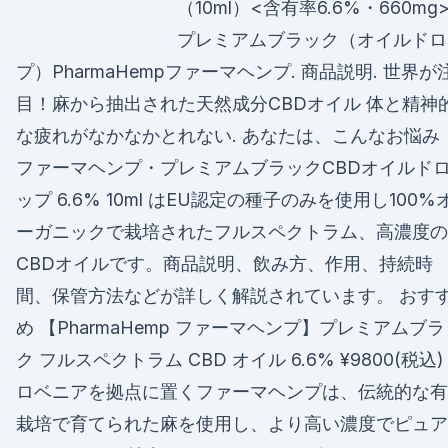
（10ml）<含有率6.6%・660mg
プレミアムブラック（オイルドロ
プ）PharmaHempファーマヘンプ. 商品説明. 世界が
目！麻から抽出された天然成分CBDオイル 体と精神
な疲れがなかなかとれない. あなたは、こんなお悩み
ファーマヘンプ・プレミアムブラックCBDオイルド
ップ 6.6% 10ml はEU認定の種子のみを使用し100%
ーガニックで栽培されたフルスペクトラム、高濃度の
CBDオイルです。商品説明、飲み方、作用、持続時
間、保管方法などが詳しく解説されています。 おす
め 【PharmaHemp ファーマヘンプ】プレミアムブ
ク フルスペクトラム CBD オイル 6.6% ¥9800(税込)
ロベニアを拠点に置くファーマヘンプは、伝統的な有
栽培で育てられた麻を使用し、より高い濃度でピュア