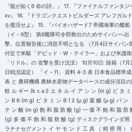
『龍が如く6 命の詩。』 17. 『ファイナルファンタジ
xv』 16. 『ドラゴンクエストビルダーズ アレフガル
を復活せよ』 15. 『バイオハザード7 帝國海軍の艦船
（イ－9型） 第6艦隊司令部救出のためサイパンへ出
撃。位置報告後に消息不明となる （7月4日サイパン
付近で米駆「デビッド・W・テイラー」および米護衛
「リドル」の 攻撃を受け沈没） 10月10日: 除籍（7月
日戦没認定） 「イ－11」 資料 4-3 表 日本食品標準
表 と 農研機構 農林水産物データベースの成分項目の
較 ル ギー (k c a l) エ ネ ル イ ア シ ン (m g) ビ タ ミ
ン B 6 (m g) ビ タ ミ ン B 1 2 (μ g) 葉 酸 (μ g) パ ン
テ ン 酸 (m g) 飽 和 脂 肪 酸 (g) 一 価 不 飽 和 脂 肪
(g) 多 価 不 飽 和 脂 肪 酸 (g) ディスクグラインダ用
ラチナセグメント イ ヤ モ ン ド 工 具 （ 精 密 用 ） 