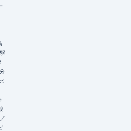
ー
ド
島
駆
2
成分
比
 ト
 酸
 プ
ビ